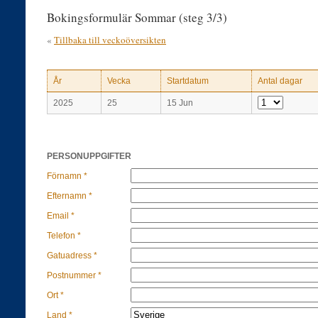
Bokingsformulär Sommar (steg 3/3)
«
Tillbaka till veckoöversikten
År
Vecka
Startdatum
Antal dagar
2025
25
15 Jun
PERSONUPPGIFTER
Förnamn *
Efternamn *
Email *
Telefon *
Gatuadress *
Postnummer *
Ort *
Land *