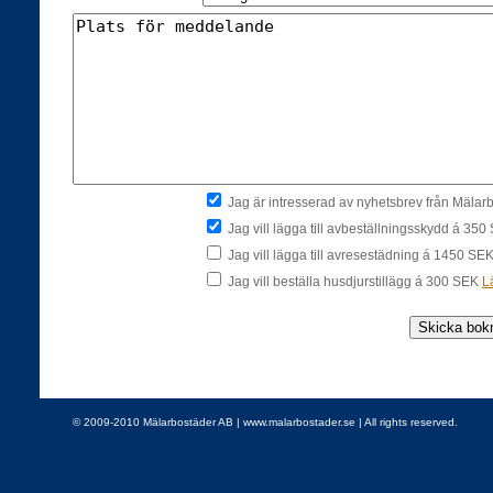
Jag är intresserad av nyhetsbrev från Mäla
Jag vill lägga till avbeställningsskydd á 35
Jag vill lägga till avresestädning á 1450 SE
Jag vill beställa husdjurstillägg á 300 SEK
L
© 2009-2010 Mälarbostäder AB | www.malarbostader.se | All rights reserved.