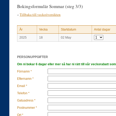
Bokingsformulär Sommar (steg 3/3)
«
Tillbaka till veckoöversikten
År
Vecka
Startdatum
Antal dagar
2025
18
02 May
PERSONUPPGIFTER
Om ni bokar 6 dagar eller mer så har ni rätt till vår veckorabatt som
Förnamn *
Efternamn *
Email *
Telefon *
Gatuadress *
Postnummer *
Ort *