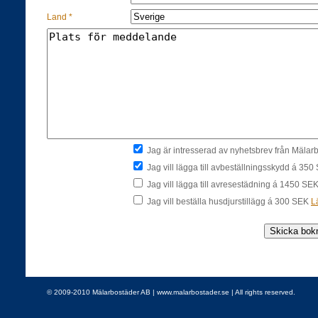
Land *
Jag är intresserad av nyhetsbrev från Mäla
Jag vill lägga till avbeställningsskydd á 35
Jag vill lägga till avresestädning á 1450 SE
Jag vill beställa husdjurstillägg á 300 SEK
L
© 2009-2010 Mälarbostäder AB | www.malarbostader.se | All rights reserved.