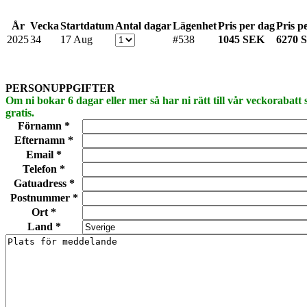
År
Vecka
Startdatum
Antal dagar
Lägenhet
Pris per dag
Pris p
2025
34
17 Aug
#538
1045 SEK
6270 
PERSONUPPGIFTER
Om ni bokar 6 dagar eller mer så har ni rätt till vår veckorabatt
gratis.
Förnamn *
Efternamn *
Email *
Telefon *
Gatuadress *
Postnummer *
Ort *
Land *