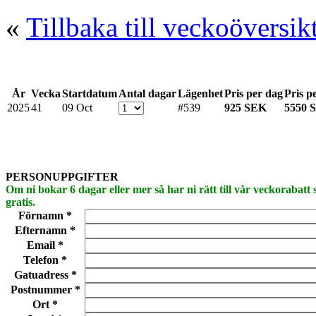
«
Tillbaka till veckoöversik
År
Vecka
Startdatum
Antal dagar
Lägenhet
Pris per dag
Pris p
2025
41
09 Oct
#539
925 SEK
5550 
PERSONUPPGIFTER
Om ni bokar 6 dagar eller mer så har ni rätt till vår veckorabatt
gratis.
Förnamn *
Efternamn *
Email *
Telefon *
Gatuadress *
Postnummer *
Ort *