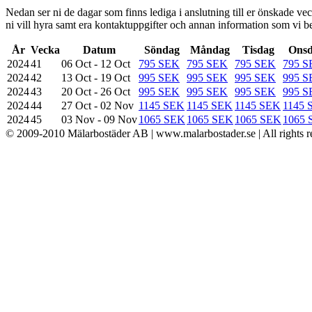
Nedan ser ni de dagar som finns lediga i anslutning till er önskade veck
ni vill hyra samt era kontaktuppgifter och annan information som vi be
År
Vecka
Datum
Söndag
Måndag
Tisdag
Ons
2024
41
06 Oct - 12 Oct
795 SEK
795 SEK
795 SEK
795 
2024
42
13 Oct - 19 Oct
995 SEK
995 SEK
995 SEK
995 
2024
43
20 Oct - 26 Oct
995 SEK
995 SEK
995 SEK
995 
2024
44
27 Oct - 02 Nov
1145 SEK
1145 SEK
1145 SEK
1145 
2024
45
03 Nov - 09 Nov
1065 SEK
1065 SEK
1065 SEK
1065 
© 2009-2010 Mälarbostäder AB | www.malarbostader.se | All rights r