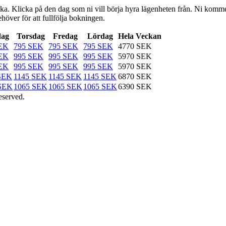
a. Klicka på den dag som ni vill börja hyra lägenheten från. Ni kommer dä
höver för att fullfölja bokningen.
dag
Torsdag
Fredag
Lördag
Hela Veckan
SEK
795 SEK
795 SEK
795 SEK
4770 SEK
SEK
995 SEK
995 SEK
995 SEK
5970 SEK
SEK
995 SEK
995 SEK
995 SEK
5970 SEK
SEK
1145 SEK
1145 SEK
1145 SEK
6870 SEK
SEK
1065 SEK
1065 SEK
1065 SEK
6390 SEK
eserved.