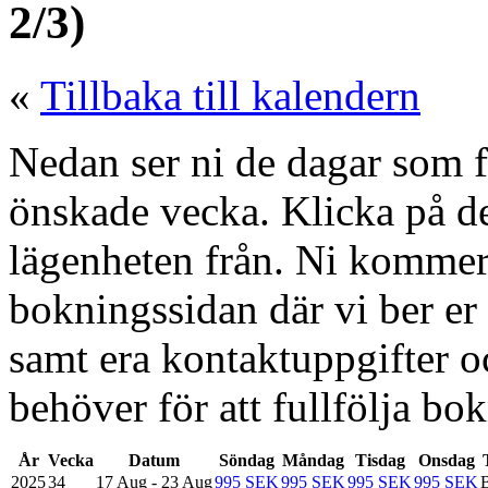
2/3)
«
Tillbaka till kalendern
Nedan ser ni de dagar som fi
önskade vecka. Klicka på de
lägenheten från. Ni kommer d
bokningssidan där vi ber er f
samt era kontaktuppgifter 
behöver för att fullfölja bo
År
Vecka
Datum
Söndag
Måndag
Tisdag
Onsdag
2025
34
17 Aug - 23 Aug
995 SEK
995 SEK
995 SEK
995 SEK