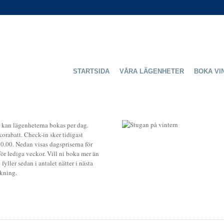
STARTSIDA
VÅRA LÄGENHETER
BOKA VI
kan lägenheterna bokas per dag.
orabatt. Check-in sker tidigast
10.00. Nedan visas dagspriserna för
ör lediga veckor. Vill ni boka mer än
fyller sedan i antalet nätter i nästa
kning.