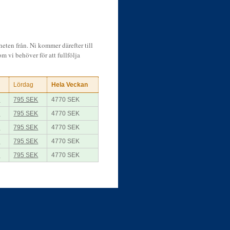
heten från. Ni kommer därefter till
m vi behöver för att fullfölja
Lördag
Hela Veckan
K
795 SEK
4770 SEK
K
795 SEK
4770 SEK
K
795 SEK
4770 SEK
K
795 SEK
4770 SEK
K
795 SEK
4770 SEK