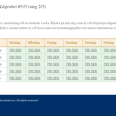
Lägenhet #535
(steg 2/3)
a i anslutning till er önskade vecka. Klicka på den dag som ni vill börja hyra lägen
fylla i antalet nätter ni vill hyra samt era kontaktuppgifter och annan information so
Söndag
Måndag
Tisdag
Onsdag
Torsdag
Fredag
ay
795 SEK
795 SEK
795 SEK
795 SEK
795 SEK
795 SE
ay
795 SEK
795 SEK
795 SEK
795 SEK
795 SEK
795 SE
ay
795 SEK
795 SEK
795 SEK
795 SEK
795 SEK
795 SE
ay
795 SEK
795 SEK
795 SEK
795 SEK
795 SEK
795 SE
n
795 SEK
795 SEK
795 SEK
795 SEK
795 SEK
795 SE
stader.se | All rights reserved.