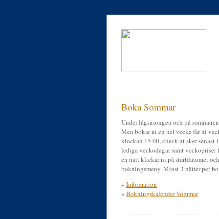
Boka Sommar
Under lågsäsongen och på sommaren 
Men bokar ni en hel vecka får ni veck
klockan 15.00, check-ut sker senast 
lediga veckodagar samt veckopriser f
en natt klickar ni på startdatumet och 
bokningsmeny. Minst 3 nätter per bo
»
Information
»
Bokningskalender Sommar