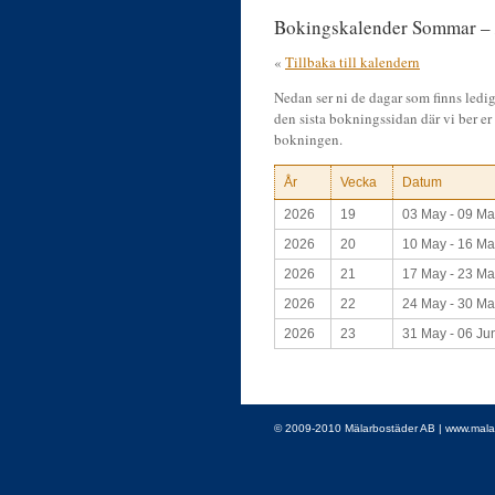
Bokingskalender Sommar –
«
Tillbaka till kalendern
Nedan ser ni de dagar som finns ledig
den sista bokningssidan där vi ber er 
bokningen.
År
Vecka
Datum
2026
19
03 May - 09 M
2026
20
10 May - 16 M
2026
21
17 May - 23 M
2026
22
24 May - 30 M
2026
23
31 May - 06 Ju
© 2009-2010 Mälarbostäder AB | www.malarbo