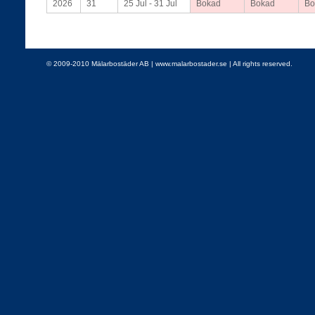
2026
31
25 Jul - 31 Jul
Bokad
Bokad
Bo
© 2009-2010 Mälarbostäder AB | www.malarbostader.se | All rights reserved.