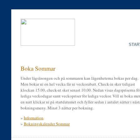
STAR
Boka Sommar
Under lågsäsongen och på sommaren kan lägenheterna bokas per dag.
Men bokar ni en hel vecka får ni veckorabatt. Check-in sker tidigast
klockan 15.00, check-ut sker senast 10.00. Nedan visas dagspriserna fö
lediga veckodagar samt veckopriser för lediga veckor. Vill ni boka mer
en natt klickar ni på startdatumet och fyller sedan i antalet nätter i näst
bokningsmeny. Minst 3 nätter per bokning.
»
Information
»
Bokningskalender Sommar