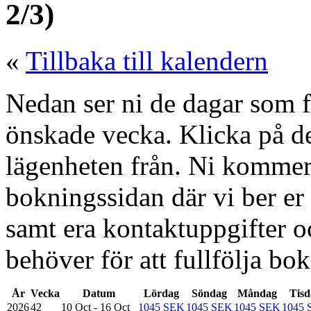
2/3)
«
Tillbaka till kalendern
Nedan ser ni de dagar som fi
önskade vecka. Klicka på de
lägenheten från. Ni kommer d
bokningssidan där vi ber er f
samt era kontaktuppgifter 
behöver för att fullfölja bo
År
Vecka
Datum
Lördag
Söndag
Måndag
Tisd
2026
42
10 Oct - 16 Oct
1045 SEK
1045 SEK
1045 SEK
1045 