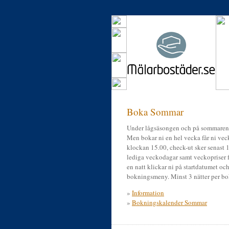
Boka Sommar
Under lågsäsongen och på sommaren 
Men bokar ni en hel vecka får ni veck
klockan 15.00, check-ut sker senast 
lediga veckodagar samt veckopriser f
en natt klickar ni på startdatumet och 
bokningsmeny. Minst 3 nätter per bo
»
Information
»
Bokningskalender Sommar