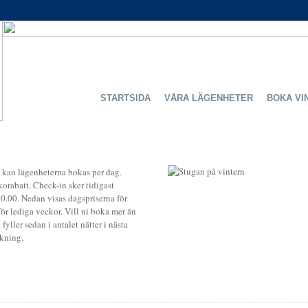
STARTSIDA
VÅRA LÄGENHETER
BOKA VI
kan lägenheterna bokas per dag.
orabatt. Check-in sker tidigast
10.00. Nedan visas dagspriserna för
ör lediga veckor. Vill ni boka mer än
fyller sedan i antalet nätter i nästa
kning.