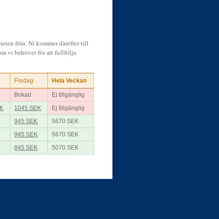
heten från. Ni kommer därefter till
m vi behöver för att fullfölja
Fredag
Hela Veckan
Bokad
Ej tillgänglig
EK
1045 SEK
Ej tillgänglig
K
945 SEK
5670 SEK
K
945 SEK
5670 SEK
K
845 SEK
5070 SEK