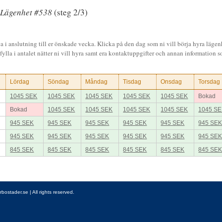
Lägenhet #538
(steg 2/3)
a i anslutning till er önskade vecka. Klicka på den dag som ni vill börja hyra lägen
fylla i antalet nätter ni vill hyra samt era kontaktuppgifter och annan information so
Lördag
Söndag
Måndag
Tisdag
Onsdag
Torsdag
1045 SEK
1045 SEK
1045 SEK
1045 SEK
1045 SEK
Bokad
Bokad
1045 SEK
1045 SEK
1045 SEK
1045 SEK
1045 S
945 SEK
945 SEK
945 SEK
945 SEK
945 SEK
945 SE
945 SEK
945 SEK
945 SEK
945 SEK
945 SEK
945 SE
845 SEK
845 SEK
845 SEK
845 SEK
845 SEK
845 SE
stader.se | All rights reserved.