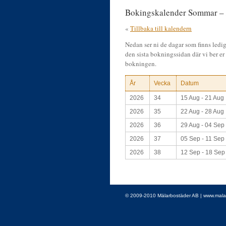
Bokingskalender Sommar –
«
Tillbaka till kalendern
Nedan ser ni de dagar som finns ledig
den sista bokningssidan där vi ber er 
bokningen.
År
Vecka
Datum
2026
34
15 Aug - 21 Aug
2026
35
22 Aug - 28 Aug
2026
36
29 Aug - 04 Sep
2026
37
05 Sep - 11 Sep
2026
38
12 Sep - 18 Sep
© 2009-2010 Mälarbostäder AB | www.malarbo