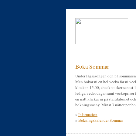
Boka Sommar
Under lågsäsongen och på sommaren 
Men bokar ni en hel vecka får ni veck
klockan 15.00, check-ut sker senast 
lediga veckodagar samt veckopriser f
en natt klickar ni på startdatumet och 
bokningsmeny. Minst 3 nätter per bo
»
Information
»
Bokningskalender Sommar