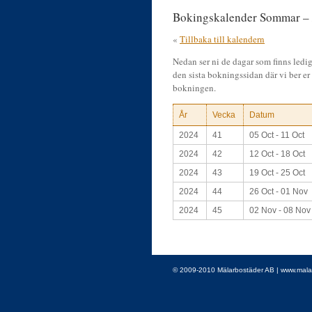
Bokingskalender Sommar –
«
Tillbaka till kalendern
Nedan ser ni de dagar som finns ledig
den sista bokningssidan där vi ber er 
bokningen.
År
Vecka
Datum
2024
41
05 Oct - 11 Oct
2024
42
12 Oct - 18 Oct
2024
43
19 Oct - 25 Oct
2024
44
26 Oct - 01 Nov
2024
45
02 Nov - 08 Nov
© 2009-2010 Mälarbostäder AB | www.malarbo