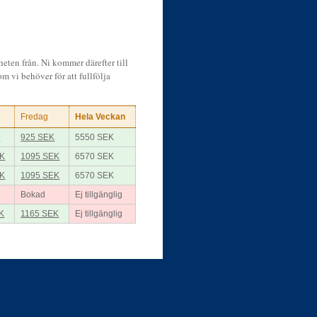
heten från. Ni kommer därefter till
m vi behöver för att fullfölja
Fredag
Hela Veckan
K
925 SEK
5550 SEK
EK
1095 SEK
6570 SEK
EK
1095 SEK
6570 SEK
Bokad
Ej tillgänglig
K
1165 SEK
Ej tillgänglig