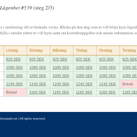
Lägenhet #539
(steg 2/3)
a i anslutning till er önskade vecka. Klicka på den dag som ni vill börja hyra lägen
fylla i antalet nätter ni vill hyra samt era kontaktuppgifter och annan information so
Lördag
Söndag
Måndag
Tisdag
Onsdag
Torsdag
925 SEK
925 SEK
925 SEK
925 SEK
925 SEK
925 SE
1095 SEK
1095 SEK
1095 SEK
1095 SEK
1095 SEK
1095 S
1095 SEK
1095 SEK
1095 SEK
1095 SEK
1095 SEK
1095 S
1245 SEK
1245 SEK
1245 SEK
1245 SEK
1245 SEK
Bokad
Bokad
1165 SEK
1165 SEK
1165 SEK
1165 SEK
1165 SE
stader.se | All rights reserved.