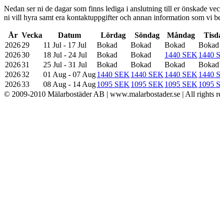
Nedan ser ni de dagar som finns lediga i anslutning till er önskade veck
ni vill hyra samt era kontaktuppgifter och annan information som vi be
År
Vecka
Datum
Lördag
Söndag
Måndag
Tisd
2026
29
11 Jul - 17 Jul
Bokad
Bokad
Bokad
Bokad
2026
30
18 Jul - 24 Jul
Bokad
Bokad
1440 SEK
1440 
2026
31
25 Jul - 31 Jul
Bokad
Bokad
Bokad
Bokad
2026
32
01 Aug - 07 Aug
1440 SEK
1440 SEK
1440 SEK
1440 
2026
33
08 Aug - 14 Aug
1095 SEK
1095 SEK
1095 SEK
1095 
© 2009-2010 Mälarbostäder AB | www.malarbostader.se | All rights r