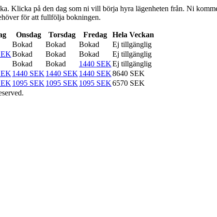
a. Klicka på den dag som ni vill börja hyra lägenheten från. Ni kommer dä
höver för att fullfölja bokningen.
ag
Onsdag
Torsdag
Fredag
Hela Veckan
Bokad
Bokad
Bokad
Ej tillgänglig
SEK
Bokad
Bokad
Bokad
Ej tillgänglig
Bokad
Bokad
1440 SEK
Ej tillgänglig
SEK
1440 SEK
1440 SEK
1440 SEK
8640 SEK
SEK
1095 SEK
1095 SEK
1095 SEK
6570 SEK
eserved.