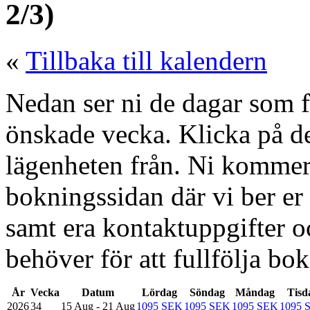
2/3)
«
Tillbaka till kalendern
Nedan ser ni de dagar som fi
önskade vecka. Klicka på de
lägenheten från. Ni kommer d
bokningssidan där vi ber er f
samt era kontaktuppgifter 
behöver för att fullfölja bo
År
Vecka
Datum
Lördag
Söndag
Måndag
Tisd
2026
34
15 Aug - 21 Aug
1095 SEK
1095 SEK
1095 SEK
1095 