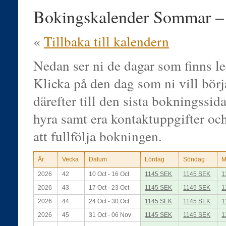
Bokingskalender Sommar 
«
Tillbaka till kalendern
Nedan ser ni de dagar som finns le
Klicka på den dag som ni vill bör
därefter till den sista bokningssidan
hyra samt era kontaktuppgifter oc
att fullfölja bokningen.
År
Vecka
Datum
Lördag
Söndag
M
2026
42
10 Oct - 16 Oct
1145 SEK
1145 SEK
1
2026
43
17 Oct - 23 Oct
1145 SEK
1145 SEK
1
2026
44
24 Oct - 30 Oct
1145 SEK
1145 SEK
1
2026
45
31 Oct - 06 Nov
1145 SEK
1145 SEK
1