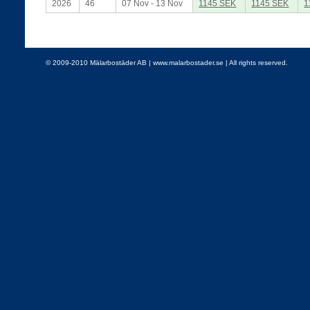
2026
46
07 Nov - 13 Nov
1145 SEK
1145 SEK
1
© 2009-2010 Mälarbostäder AB | www.malarbostader.se | All rights reserved.