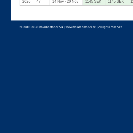
2026
47
14 Nov - 20 Nov
1145 SEK
1145 SEK
1
© 2009-2010 Mälarbostäder AB | www.malarbostader.se | All rights reserved.