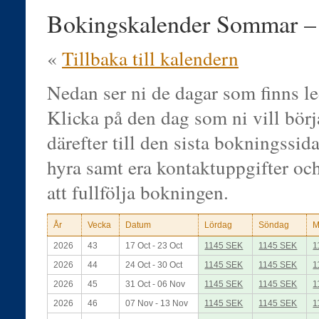
Bokingskalender Sommar 
«
Tillbaka till kalendern
Nedan ser ni de dagar som finns le
Klicka på den dag som ni vill bör
därefter till den sista bokningssidan
hyra samt era kontaktuppgifter oc
att fullfölja bokningen.
År
Vecka
Datum
Lördag
Söndag
M
2026
43
17 Oct - 23 Oct
1145 SEK
1145 SEK
1
2026
44
24 Oct - 30 Oct
1145 SEK
1145 SEK
1
2026
45
31 Oct - 06 Nov
1145 SEK
1145 SEK
1
2026
46
07 Nov - 13 Nov
1145 SEK
1145 SEK
1