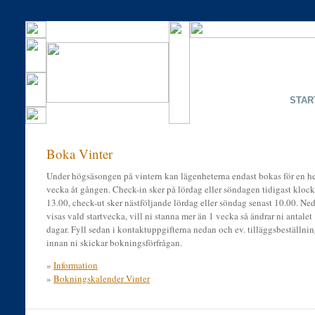
STAR
Boka Vinter
Under högsäsongen på vintern kan lägenheterna endast bokas för en h
vecka åt gången. Check-in sker på lördag eller söndagen tidigast kloc
13.00, check-ut sker nästföljande lördag eller söndag senast 10.00. Ne
visas vald startvecka, vill ni stanna mer än 1 vecka så ändrar ni antalet
dagar. Fyll sedan i kontaktuppgifterna nedan och ev. tilläggsbeställnin
innan ni skickar bokningsförfrågan.
»
Information
»
Bokningskalender Vinter