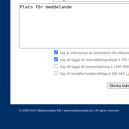
Jag är intresserad av nyhetsbrev från Mäla
Jag vill lägga till avbeställningsskydd á 35
Jag vill lägga till avresestädning á 1450 SE
Jag vill beställa husdjurstillägg á 300 SEK
L
© 2009-2010 Mälarbostäder AB | www.malarbostader.se | All rights reserved.