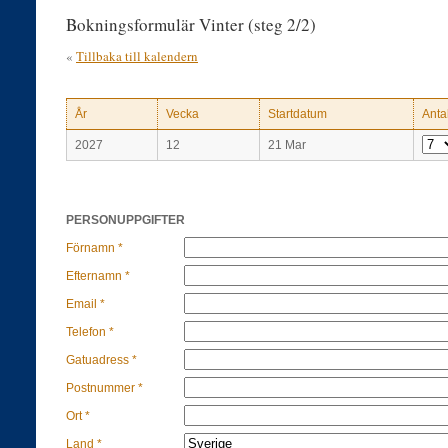
Bokningsformulär Vinter (steg 2/2)
«
Tillbaka till kalendern
År
Vecka
Startdatum
Anta
2027
12
21 Mar
PERSONUPPGIFTER
Förnamn *
Efternamn *
Email *
Telefon *
Gatuadress *
Postnummer *
Ort *
Land *