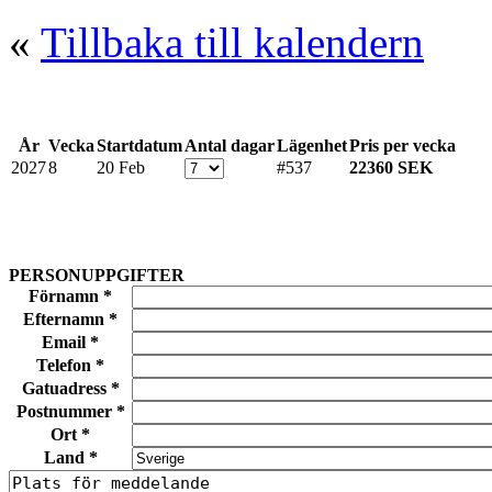
«
Tillbaka till kalendern
År
Vecka
Startdatum
Antal dagar
Lägenhet
Pris per vecka
2027
8
20 Feb
#537
22360 SEK
PERSONUPPGIFTER
Förnamn *
Efternamn *
Email *
Telefon *
Gatuadress *
Postnummer *
Ort *
Land *